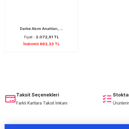
Darbe Akım Anahtarı, ...
Fiyat :
2.072,91 TL
İndirimli 663,33 TL
Taksit Seçenekleri
Stokta
Farklı Kartlara Taksit İmkanı
Ürünleri