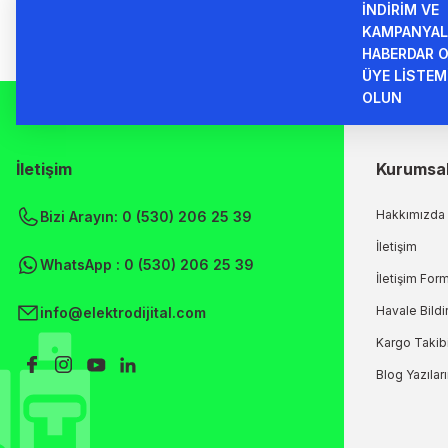
İNDİRİM VE
KAMPANYAL
HABERDAR O
ÜYE LİSTEM
OLUN
İletişim
Kurumsa
Hakkımızda
Bizi Arayın: 0 (530) 206 25 39
İletişim
WhatsApp : 0 (530) 206 25 39
İletişim For
Havale Bild
info@elektrodijital.com
Kargo Takib
Blog Yazılar