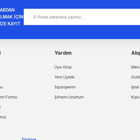
ARDAN
LMAK İÇİN
İZE KAYIT
l
Yardım
Alı
Üye Girişi
Mesa
Yeni Üyelik
Gizli
mu
Siparişlerim
İptal
irim Formu
Şifremi Unuttum
Kişis
i
ımız
Türkiye