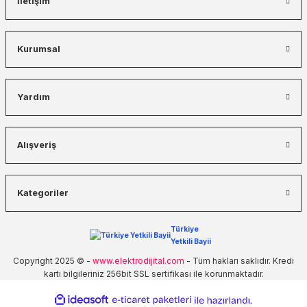
İletişim
%65 indirim
5.299,57 TL
1.854,85 TL
Kurumsal
Sepete Ekle
Chint
Yardım
Toroid Akım Trafosu 80mm, 500843, TTC-80
0 Yorum
Alışveriş
%65 indirim
3.726,10 TL
1.304,14 TL
Kategoriler
Sepete Ekle
Türkiye
Chint
Yetkili Bayii
Toroid Akım Trafosu 40mm, 500842, TTC-40
Copyright 2025 © -
www.elektrodijital.com
- Tüm hakları saklıdır. Kredi
kartı bilgileriniz 256bit SSL sertifikası ile korunmaktadır.
0 Yorum
%65 indirim
ideasoft
ile
e-