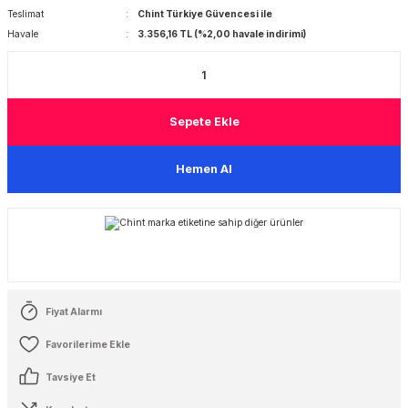
Teslimat
Chint Türkiye Güvencesi ile
Havale
3.356,16 TL (%2,00 havale indirimi)
 Şalterleri
Sepete Ekle
Hemen Al
Fiyat Alarmı
Tavsiye Et