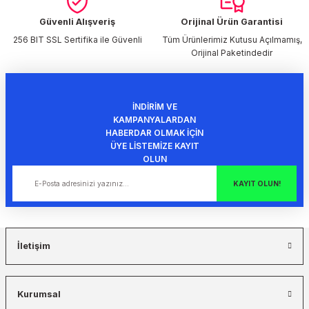
Ürün fiyatı diğer sitelerden daha pahalı.
Bu ürüne benzer farklı alternatifler olmalı.
Güvenli Alışveriş
Orijinal Ürün Garantisi
256 BIT SSL Sertifika ile Güvenli
Tüm Ürünlerimiz Kutusu Açılmamış,
Orijinal Paketindedir
İNDİRİM VE
Gönder
KAMPANYALARDAN
HABERDAR OLMAK İÇİN
ÜYE LİSTEMİZE KAYIT
OLUN
KAYIT OLUN!
İletişim
Kurumsal