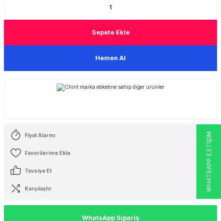
 Şalterleri
Sepete Ekle
Hemen Al
WHATSAPP İLETİŞİM
Fiyat Alarmı
Tavsiye Et
Karşılaştır
WhatsApp Sipariş