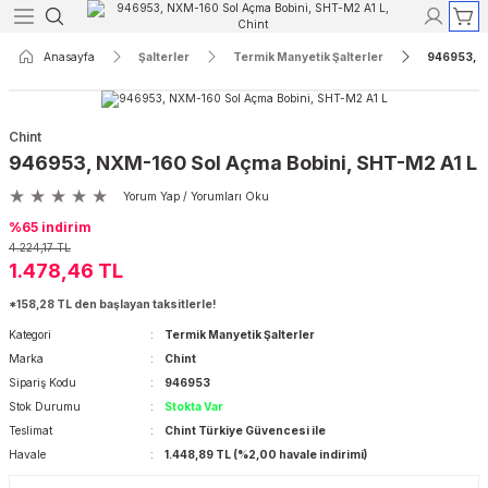
Geri Dön
Geri Dön
Geri Dön
Geri Dön
Geri Dön
Geri Dön
Anasayfa
Şalterler
Termik Manyetik Şalterler
946953, N
Röleleri
yon
r
Koruma
Açık Tip Şalterler
Termik Manyetik Şalterler
Chint
ak Akım Röleleri
re Reaktörleri
aktörler
ri
rler
rtalar
3 Kutuplu Açık Tip Şalterler
3 Kutuplu Termik Manyetik Şalterle
946953, NXM-160 Sol Açma Bobini, SHT-M2 A1 L
Yorum Yap / Yorumları Oku
Akım Röleleri
 Kontaktörleri
taktörler
ı ve Lambaları
erler
rtalar
4 Kutuplu Açık Tip Şalterler
4 Kutuplu Termik Manyetik Şalterle
%65 indirim
4.224,17 TL
kım Röleleri
dansatörler
törler
 Aletleri
Şalterleri
rtalar
1.478,46 TL
*158,28 TL den başlayan taksitlerle!
ak Akım Röleleri
er
ktörler
sfer Şalterleri
rtalar
Kategori
Termik Manyetik Şalterler
Marka
Chint
nsatörler
r
r
lar
Sipariş Kodu
946953
Stok Durumu
Stokta Var
yırıcılar
lar
Teslimat
Chint Türkiye Güvencesi ile
Havale
1.448,89 TL (%2,00 havale indirimi)
ik Şalterler
alar ve Yuvaları