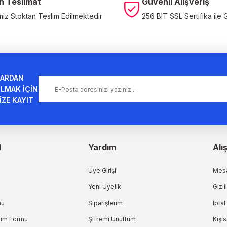
n Teslimat
Güvenli Alışveriş
miz Stoktan Teslim Edilmektedir
256 BIT SSL Sertifika ile 
Gönder
ARDAN
LMAK İÇİN
İZE KAYIT
l
Yardım
Alı
Üye Girişi
Mesa
Yeni Üyelik
Gizli
mu
Siparişlerim
İptal
irim Formu
Şifremi Unuttum
Kişis