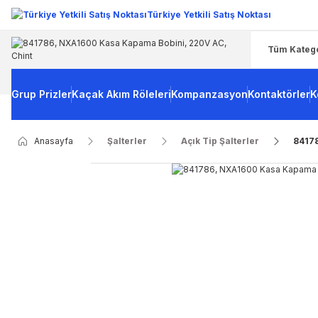
Türkiye Yetkili Satış Noktası
Grup Prizler
Kaçak Akım Röleleri
Kompanzasyon
Kontaktörler
K
Anasayfa
Şalterler
Açık Tip Şalterler
8417