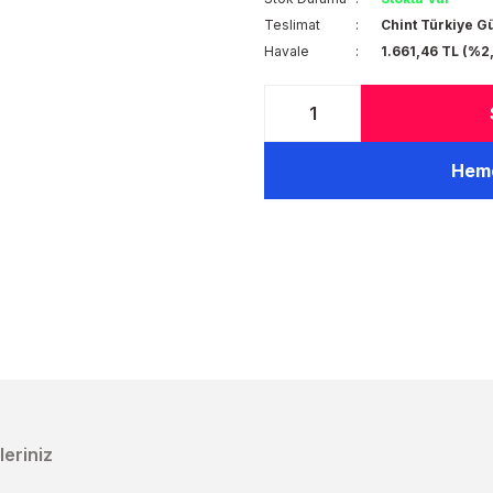
Teslimat
Chint Türkiye G
Havale
1.661,46 TL (%2
Heme
leriniz