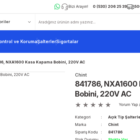
Bizi Arayın!
0 (530) 206 25 39
50
ontrol ve Koruma
Şalterler
Sigortalar
86, NXA1600 Kasa Kapama Bobini, 220V AC
Chint
841786, NXA1600
Bobini, 220V AC
Yorum Yap /
Kategori
Açık Tip Şalterl
Marka
Chint
Sipariş Kodu
841786
Stok Durumu
Stokta Var