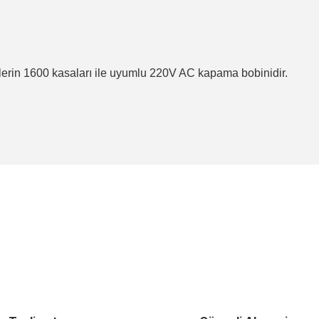
rlerin 1600 kasaları ile uyumlu 220V AC kapama bobinidir.
a yetersiz gördüğünüz noktaları öneri formunu kullanarak tarafımıza ileteb
Bu ürüne ilk yorumu siz yapın!
Yorum Yaz