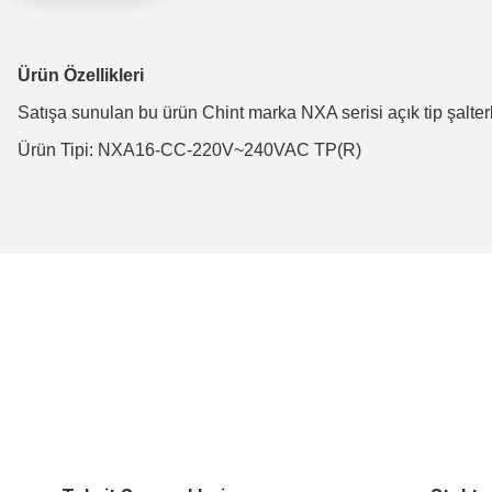
Ürün Özellikleri
Satışa sunulan bu ürün Chint marka NXA serisi açık tip şalte
Ürün Tipi: NXA16-CC-220V~240VAC TP(R)
Bu ürünün fiyat bilgisi, resim, ürün açıklamalarında ve diğer konulard
Görüş ve önerileriniz için teşekkür ederiz.
Ürün resmi kalitesiz, bozuk veya görüntülenemiyor.
Ürün açıklamasında eksik bilgiler bulunuyor.
Ürün bilgilerinde hatalar bulunuyor.
Ürün fiyatı diğer sitelerden daha pahalı.
Bu ürüne benzer farklı alternatifler olmalı.