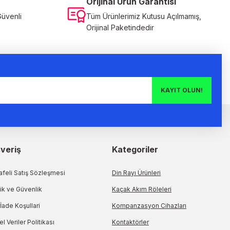
Orijinal Ürün Garantisi
Güvenli
Tüm Ürünlerimiz Kutusu Açılmamış,
Orijinal Paketindedir
KAYIT OLUN!
şveriş
Kategoriler
feli Satış Sözleşmesi
Din Rayı Ürünleri
lik ve Güvenlik
Kaçak Akım Röleleri
 İade Koşullari
Kompanzasyon Cihazları
el Veriler Politikası
Kontaktörler