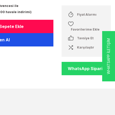
üvencesi ile
,00 havale indirimi)
Fiyat Alarmı
Sepete Ekle
Tavsiye Et
n Al
WHATSAPP İLETİŞİM
Karşılaştır
WhatsApp Sipariş