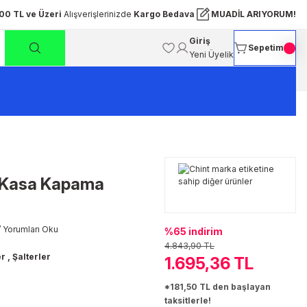
00 TL ve Üzeri
Alışverişlerinizde
Kargo Bedava
MUADİL ARIYORUM!
Giriş
Sepetim
Yeni Üyelik
 Kasa Kapama
 Yorumları Oku
%65 indirim
4.843,90 TL
er
,
Şalterler
1.695,36 TL
*181,50 TL den başlayan
taksitlerle!