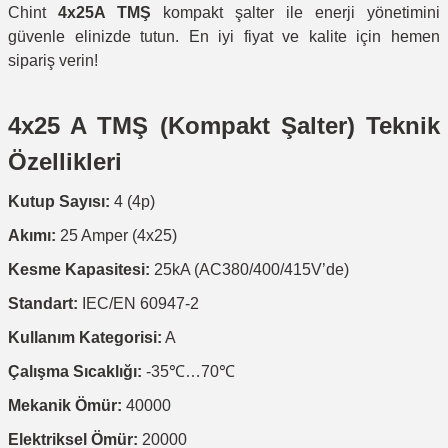
Chint
4x25A TMŞ
kompakt şalter ile enerji yönetimini
güvenle elinizde tutun. En iyi fiyat ve kalite için hemen
sipariş verin!
4x25 A TMŞ (Kompakt Şalter) Teknik
Özellikleri
Kutup Sayısı:
4 (4p)
Akımı:
25 Amper (4x25)
Kesme Kapasitesi:
25kA (AC380/400/415V’de)
Standart:
IEC/EN 60947-2
Kullanım Kategorisi:
A
Çalışma Sıcaklığı:
-35℃…70℃
Mekanik Ömür:
40000
Elektriksel Ömür:
20000