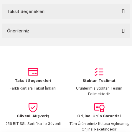
Taksit Seçenekleri
Bu ürüne ilk yorumu siz yapın!
Önerileriniz
Yorum Yaz
Bu ürünün fiyat bilgisi, resim, ürün açıklamalarında ve diğer
konularda yetersiz gördüğünüz noktaları öneri formunu kullanarak
tarafımıza iletebilirsiniz.
Görüş ve önerileriniz için teşekkür ederiz.
Taksit Seçenekleri
Stoktan Teslimat
Ürün resmi kalitesiz, bozuk veya görüntülenemiyor.
Farklı Kartlara Taksit İmkanı
Ürünlerimiz Stoktan Teslim
Ürün açıklamasında eksik bilgiler bulunuyor.
Edilmektedir
Ürün bilgilerinde hatalar bulunuyor.
Ürün fiyatı diğer sitelerden daha pahalı.
Bu ürüne benzer farklı alternatifler olmalı.
Güvenli Alışveriş
Orijinal Ürün Garantisi
256 BIT SSL Sertifika ile Güvenli
Tüm Ürünlerimiz Kutusu Açılmamış,
Orijinal Paketindedir