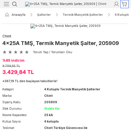
Geri Dön
Geri Dön
Geri Dön
Geri Dön
Geri Dön
Geri Dön
Anasayfa
Şalterler
Termik Manyetik Şalterler
4 Kutuplu 
Röleleri
yon
r
Koruma
Açık Tip Şalterler
Termik Manyetik Şalterler
Chint
ak Akım Röleleri
re Reaktörleri
aktörler
ri
rler
rtalar
3 Kutuplu Açık Tip Şalterler
3 Kutuplu Termik Manyetik Şalterle
4x25A TMŞ, Termik Manyetik Şalter, 205909
Yorum Yap / Yorumları Oku
Akım Röleleri
 Kontaktörleri
taktörler
ı ve Lambaları
erler
rtalar
4 Kutuplu Açık Tip Şalterler
4 Kutuplu Termik Manyetik Şalterle
%65 indirim
9.799,55 TL
kım Röleleri
dansatörler
törler
 Aletleri
Şalterleri
rtalar
3.429,84 TL
*367,19 TL den başlayan taksitlerle!
ak Akım Röleleri
er
ktörler
sfer Şalterleri
rtalar
Kategori
4 Kutuplu Termik Manyetik Şalterler
Marka
Chint
nsatörler
r
r
lar
Sipariş Kodu
205909
Stok Durumu
Stokta Var
yırıcılar
lar
Kesme Kapasitesi
25 kA
Kutup Sayısı
4 kutuplu
Teslimat
Chint Türkiye Güvencesi ile
ik Şalterler
alar ve Yuvaları