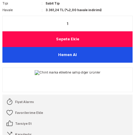
Tipi
Sabit Tip
Havale
3.361,24 TL (%2,00 havale indirimi)
 Şalterleri
Sepete Ekle
Hemen Al
Fiyat Alarmı
Tavsiye Et
Karşılaştır