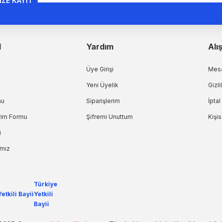
İZE KAYIT
l
Yardım
Alı
Üye Girişi
Mesa
Yeni Üyelik
Gizli
mu
Siparişlerim
İptal
irim Formu
Şifremi Unuttum
Kişis
i
ımız
Türkiye
Yetkili
Bayii