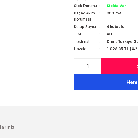
Stok Durumu
Stokta Var
Kaçak Akım
300 mA
Koruması
Kutup Sayısı
4 kutuplu
Tipi
AC
Teslimat
Chint Türkiye G
Havale
1.028,35 TL (%2
Heme
leriniz