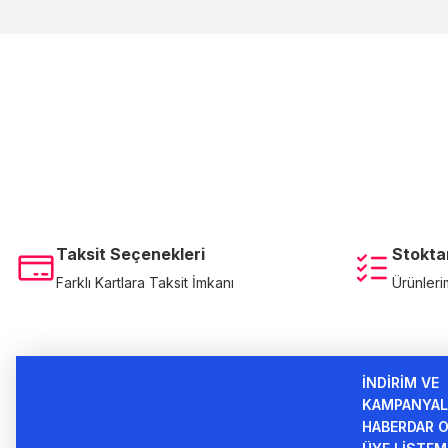
Bu ürünün fiyat bilgisi, resim, ürün açıklamalarında ve diğer konulard
Görüş ve önerileriniz için teşekkür ederiz.
Ürün resmi kalitesiz, bozuk veya görüntülenemiyor.
Ürün açıklamasında eksik bilgiler bulunuyor.
Ürün bilgilerinde hatalar bulunuyor.
Ürün fiyatı diğer sitelerden daha pahalı.
Bu ürüne benzer farklı alternatifler olmalı.
Taksit Seçenekleri
Stokta
Farklı Kartlara Taksit İmkanı
Ürünleri
İNDİRİM VE
KAMPANYAL
HABERDAR O