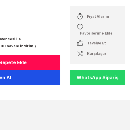
Fiyat Alarmı
üvencesi ile
Tavsiye Et
,00 havale indirimi)
Karşılaştır
Sepete Ekle
n Al
WhatsApp Sipariş