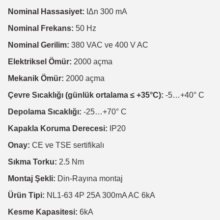
Nominal Hassasiyet:
IΔn 300 mA
Nominal Frekans:
50 Hz
Nominal Gerilim:
380 VAC ve 400 V AC
Elektriksel Ömür:
2000 açma
Mekanik Ömür:
2000 açma
Çevre Sıcaklığı (günlük ortalama ≤ +35°C):
-5…+40° C
Depolama Sıcaklığı:
-25…+70° C
Kapakla Koruma Derecesi:
IP20
Onay:
CE ve TSE sertifikalı
Sıkma Torku:
2.5 Nm
Montaj Şekli:
Din-Rayına montaj
Ürün Tipi:
NL1-63 4P 25A 300mA AC 6kA
Kesme Kapasitesi:
6kA