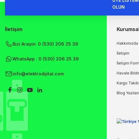
ÜYE LİSTEM
OLUN
İletişim
Kurumsa
Hakkımızda
Bizi Arayın: 0 (530) 206 25 39
İletişim
WhatsApp : 0 (530) 206 25 39
İletişim For
Havale Bild
info@elektrodijital.com
Kargo Takib
Blog Yazılar