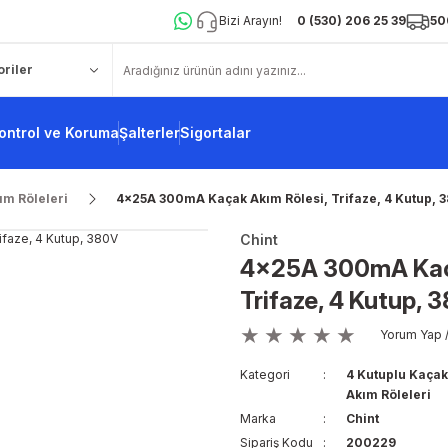
Bizi Arayın!
0 (530) 206 25 39
50
ontrol ve Koruma
Şalterler
Sigortalar
ım Röleleri
4x25A 300mA Kaçak Akım Rölesi, Trifaze, 4 Kutup, 
Chint
4x25A 300mA Kaça
Trifaze, 4 Kutup, 
Yorum Yap /
Kategori
4 Kutuplu Kaçak
Akım Röleleri
Marka
Chint
Sipariş Kodu
200229