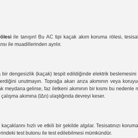
ölesi
ile tanışın! Bu AC tipi kaçak akım koruma rölesi, tesisa
sı ile muadillerinden ayrılır.
a bir dengesizlik (kaçak) tespit edildiğinde elektrik beslemesin
 içerdiğini unutmayın. Toprağa akan arıza akımının veya koruyu
çak meydana gelirse, faz iletkeni akımının bir kısmı bu nedenle n
k çalışma akımına (IΔn) ulaştığında devreyi keser.
çaklarını hızlı ve etkili bir şekilde algılar. Tesisatınızı korum
indeki test butonu ile test edilebilmesi mümkündür.