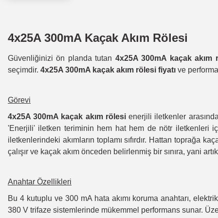
4x25A 300mA Kaçak Akım Rölesi
Güvenliğinizi ön planda tutan
4x25A 300mA kaçak akım r
seçimdir.
4x25A 300mA kaçak akım rölesi fiyatı
ve performan
Görevi
4x25A 300mA kaçak akım rölesi
enerjili iletkenler arasınd
'Enerjili' iletken teriminin hem hat hem de nötr iletkenleri
iletkenlerindeki akımların toplamı sıfırdır. Hattan toprağa ka
çalışır ve kaçak akım önceden belirlenmiş bir sınıra, yani artı
Anahtar Özellikleri
Bu 4 kutuplu ve 300 mA hata akımı koruma anahtarı, elektrik ka
380 V trifaze sistemlerinde mükemmel performans sunar. Üzer