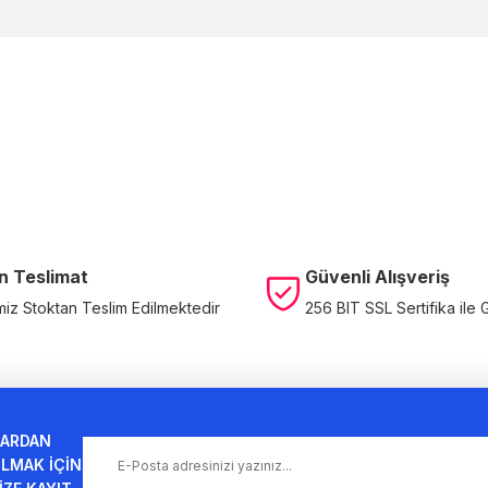
a yetersiz gördüğünüz noktaları öneri formunu kullanarak tarafımıza ileteb
Bu ürüne ilk yorumu siz yapın!
Yorum Yaz
n Teslimat
Güvenli Alışveriş
miz Stoktan Teslim Edilmektedir
256 BIT SSL Sertifika ile 
Gönder
ARDAN
LMAK İÇİN