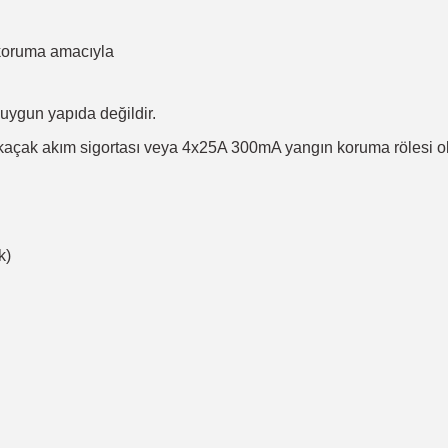
 koruma amacıyla
 uygun yapıda değildir.
 kaçak akım sigortası veya 4x25A 300mA yangın koruma rölesi olar
k)