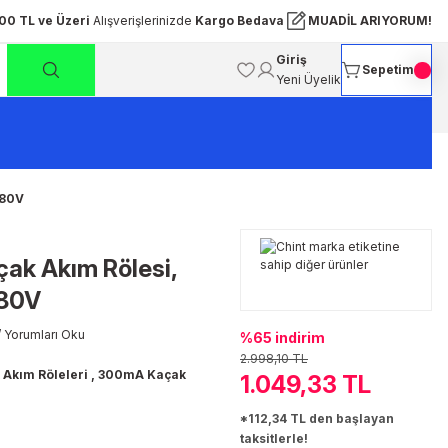
00 TL ve Üzeri
Alışverişlerinizde
Kargo Bedava
MUADİL ARIYORUM!
Giriş
Sepetim
Yeni Üyelik
380V
k Akım Rölesi,
380V
 Yorumları Oku
%65 indirim
2.998,10 TL
 Akım Röleleri
,
300mA Kaçak
1.049,33 TL
*112,34 TL den başlayan
taksitlerle!