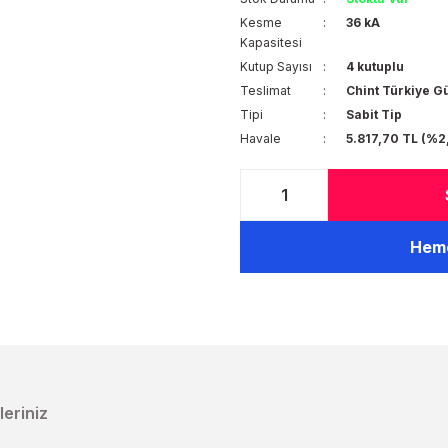
Kesme
36 kA
Kapasitesi
Kutup Sayısı
4 kutuplu
Teslimat
Chint Türkiye G
Tipi
Sabit Tip
Havale
5.817,70 TL (%2
Heme
leriniz