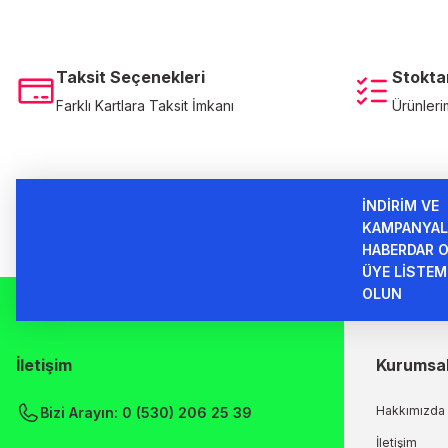
Ürün fiyatı diğer sitelerden daha pahalı.
Bu ürüne benzer farklı alternatifler olmalı.
Taksit Seçenekleri
Stokta
Farklı Kartlara Taksit İmkanı
Ürünleri
İNDİRİM VE
KAMPANYAL
HABERDAR O
ÜYE LİSTEM
OLUN
İletişim
Kurumsa
Hakkımızda
Bizi Arayın: 0 (530) 206 25 39
İletişim