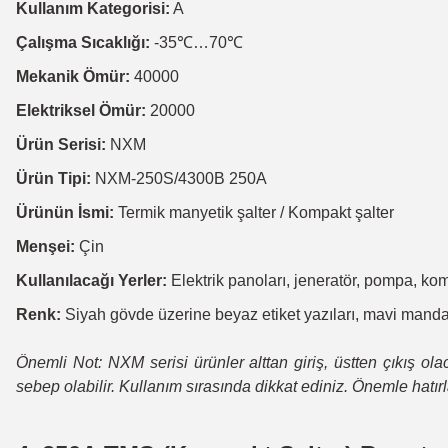
Kullanım Kategorisi:
A
Çalışma Sıcaklığı:
-35℃…70℃
Mekanik Ömür:
40000
Elektriksel Ömür:
20000
Ürün Serisi:
NXM
Ürün Tipi:
NXM-250S/4300B 250A
Ürünün İsmi:
Termik manyetik şalter / Kompakt şalter
Menşei:
Çin
Kullanılacağı Yerler:
Elektrik panoları, jeneratör, pompa, ko
Renk:
Siyah gövde üzerine beyaz etiket yazıları, mavi mandal
Önemli Not: NXM serisi ürünler alttan giriş, üstten çıkış ol
sebep olabilir. Kullanım sırasında dikkat ediniz. Önemle hatırla