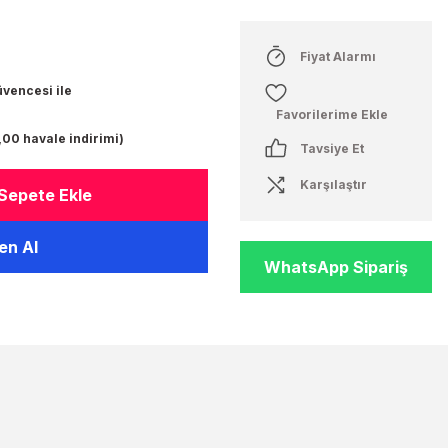
Fiyat Alarmı
üvencesi ile
,00 havale indirimi)
Tavsiye Et
Karşılaştır
Sepete Ekle
n Al
WhatsApp Sipariş