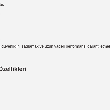
ür.
.
.
in güvenliğini sağlamak ve uzun vadeli performansı garanti etmek i
zellikleri