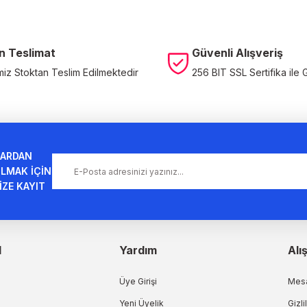
n Teslimat
Güvenli Alışveriş
miz Stoktan Teslim Edilmektedir
256 BIT SSL Sertifika ile 
Gönder
ARDAN
LMAK İÇİN
İZE KAYIT
l
Yardım
Alı
Üye Girişi
Mesa
Yeni Üyelik
Gizli