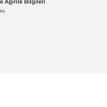
Ağırlık Bilgileri
ik)
a yetersiz gördüğünüz noktaları öneri formunu kullanarak tarafımıza ileteb
Bu ürüne ilk yorumu siz yapın!
Yorum Yaz