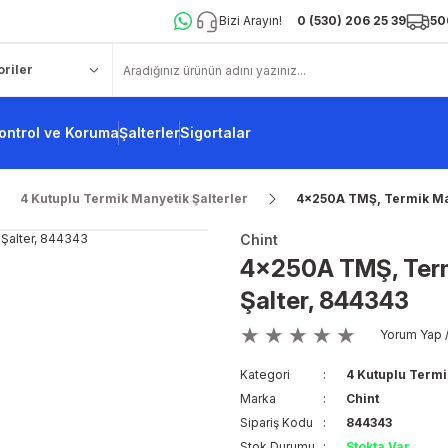
Bizi Arayın!
0 (530) 206 25 39
50
ontrol ve Koruma
Şalterler
Sigortalar
4 Kutuplu Termik Manyetik Şalterler
4x250A TMŞ, Termik Man
Chint
4x250A TMŞ, Term
Şalter, 844343
Yorum Yap /
Kategori
4 Kutuplu Termi
Marka
Chint
Sipariş Kodu
844343
Stok Durumu
Stokta Var