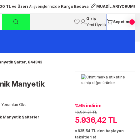
00 TL ve Üzeri
Alışverişlerinizde
Kargo Bedava
MUADİL ARIYORUM!
Giriş
Sepetim
Yeni Üyelik
yetik Şalter, 844343
ik Manyetik
 Yorumları Oku
%65 indirim
16.961,21 TL
k Manyetik Şalterler
5.936,42 TL
*635,54 TL den başlayan
taksitlerle!