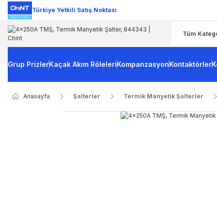
Türkiye Yetkili Satış Noktası
Grup Prizler
Kaçak Akım Röleleri
Kompanzasyon
Kontaktörler
K
Anasayfa
Şalterler
Termik Manyetik Şalterler