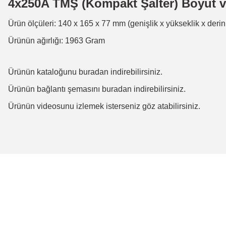
4x250A TMŞ (Kompakt Şalter) Boyut ve 
Ürün ölçüleri: 140 x 165 x 77 mm (genişlik x yükseklik x derinl
Ürünün ağırlığı: 1963 Gram
Ürünün kataloğunu
buradan
indirebilirsiniz.
Ürünün bağlantı şemasını
buradan
indirebilirsiniz.
Ürünün
videosunu
izlemek isterseniz göz atabilirsiniz.
Bu ürünün fiyat bilgisi, resim, ürün açıklamalarında ve diğer konulard
Görüş ve önerileriniz için teşekkür ederiz.
Ürün resmi kalitesiz, bozuk veya görüntülenemiyor.
Ürün açıklamasında eksik bilgiler bulunuyor.
Ürün bilgilerinde hatalar bulunuyor.