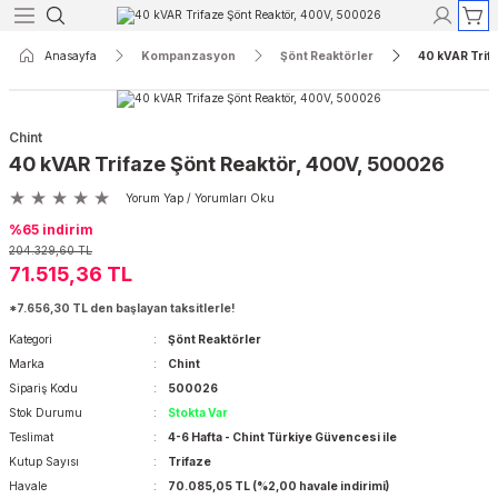
Geri Dön
Geri Dön
Geri Dön
Geri Dön
Geri Dön
Geri Dön
Anasayfa
Kompanzasyon
Şönt Reaktörler
40 kVAR Trif
Röleleri
yon
r
Koruma
Açık Tip Şalterler
Termik Manyetik Şalterler
Chint
ak Akım Röleleri
re Reaktörleri
aktörler
ri
rler
rtalar
3 Kutuplu Açık Tip Şalterler
3 Kutuplu Termik Manyetik Şalterle
40 kVAR Trifaze Şönt Reaktör, 400V, 500026
Yorum Yap / Yorumları Oku
Akım Röleleri
 Kontaktörleri
taktörler
ı ve Lambaları
erler
rtalar
4 Kutuplu Açık Tip Şalterler
4 Kutuplu Termik Manyetik Şalterle
%65 indirim
204.329,60 TL
kım Röleleri
dansatörler
törler
 Aletleri
Şalterleri
rtalar
71.515,36 TL
*7.656,30 TL den başlayan taksitlerle!
ak Akım Röleleri
er
ktörler
sfer Şalterleri
rtalar
Kategori
Şönt Reaktörler
Marka
Chint
nsatörler
r
r
lar
Sipariş Kodu
500026
Stok Durumu
Stokta Var
yırıcılar
lar
Teslimat
4-6 Hafta - Chint Türkiye Güvencesi ile
Kutup Sayısı
Trifaze
Havale
70.085,05 TL (%2,00 havale indirimi)
ik Şalterler
alar ve Yuvaları