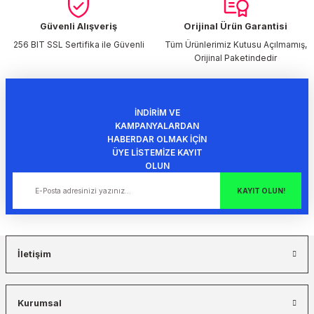
Ürün fiyatı diğer sitelerden daha pahalı.
Bu ürüne benzer farklı alternatifler olmalı.
Güvenli Alışveriş
Orijinal Ürün Garantisi
256 BIT SSL Sertifika ile Güvenli
Tüm Ürünlerimiz Kutusu Açılmamış,
Orijinal Paketindedir
İNDİRİM VE
Gönder
KAMPANYALARDAN
HABERDAR OLMAK İÇİN
ÜYE LİSTEMİZE KAYIT
OLUN
KAYIT OLUN!
İletişim
Kurumsal