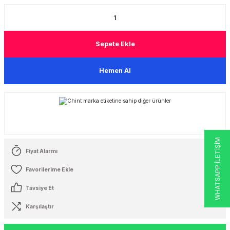
 Şalterleri
Sepete Ekle
Hemen Al
WHATSAPP İLETİŞİM
Fiyat Alarmı
Tavsiye Et
Karşılaştır