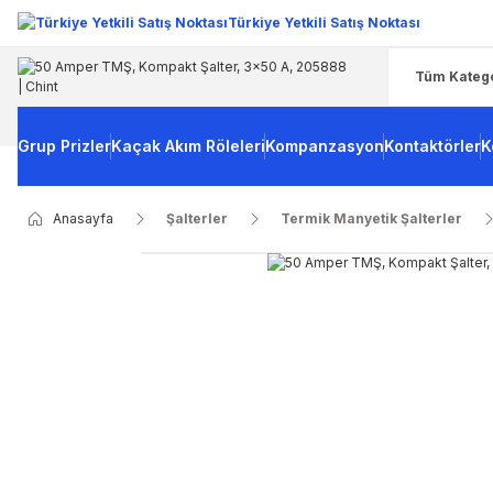
Türkiye Yetkili Satış Noktası
Grup Prizler
Kaçak Akım Röleleri
Kompanzasyon
Kontaktörler
K
Anasayfa
Şalterler
Termik Manyetik Şalterler