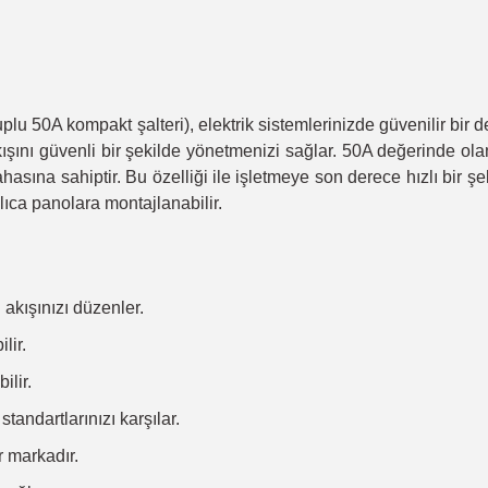
plu 50A kompakt şalteri), elektrik sistemlerinizde güvenilir bir 
 akışını güvenli bir şekilde yönetmenizi sağlar. 50A değerinde ola
sına sahiptir. Bu özelliği ile işletmeye son derece hızlı bir şek
lıca panolara montajlanabilir.
akışınızı düzenler.
lir.
ilir.
andartlarınızı karşılar.
r markadır.