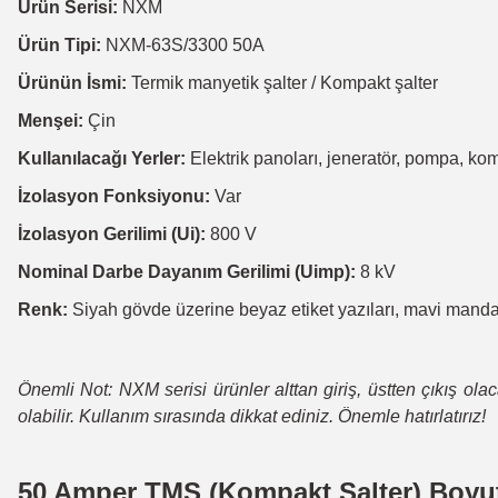
Ürün Serisi:
NXM
Ürün Tipi:
NXM-63S/3300 50A
Ürünün İsmi:
Termik manyetik şalter / Kompakt şalter
Menşei:
Çin
Kullanılacağı Yerler:
Elektrik panoları, jeneratör, pompa, ko
İzolasyon Fonksiyonu:
Var
İzolasyon Gerilimi (Ui):
800 V
Nominal Darbe Dayanım Gerilimi (Uimp):
8 kV
Renk:
Siyah gövde üzerine beyaz etiket yazıları, mavi mandal,
Önemli Not: NXM serisi ürünler alttan giriş, üstten çıkış ol
olabilir. Kullanım sırasında dikkat ediniz. Önemle hatırlatırız!
50 Amper TMŞ (Kompakt Şalter) Boyut v