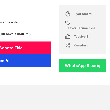
Fiyat Alarmı
üvencesi ile
,00 havale indirimi)
Tavsiye Et
Karşılaştır
Sepete Ekle
n Al
WhatsApp Sipariş