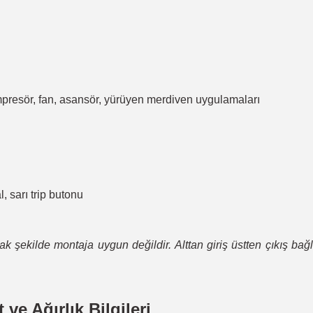
mpresör, fan, asansör, yürüyen merdiven uygulamaları
 sarı trip butonu
acak şekilde montaja uygun değildir. Alttan giriş üstten çıkış b
e Ağırlık Bilgileri