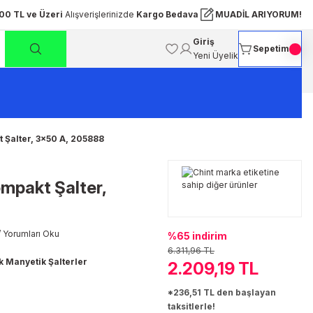
00 TL ve Üzeri
Alışverişlerinizde
Kargo Bedava
MUADİL ARIYORUM!
Giriş
Sepetim
Yeni Üyelik
Şalter, 3x50 A, 205888
mpakt Şalter,
 Yorumları Oku
%65 indirim
6.311,96 TL
k Manyetik Şalterler
2.209,19 TL
*236,51 TL den başlayan
taksitlerle!