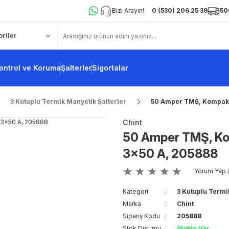
Bizi Arayın!
0 (530) 206 25 39
50
ontrol ve Koruma
Şalterler
Sigortalar
3 Kutuplu Termik Manyetik Şalterler
50 Amper TMŞ, Kompakt 
Chint
50 Amper TMŞ, Ko
3x50 A, 205888
Yorum Yap /
Kategori
3 Kutuplu Termi
Marka
Chint
Sipariş Kodu
205888
Stok Durumu
Stokta Var