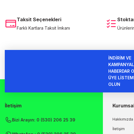
Bu ürüne benzer farklı alternatifler olmalı.
Taksit Seçenekleri
Stokta
Farklı Kartlara Taksit İmkanı
Ürünleri
İNDİRİM VE
KAMPANYAL
HABERDAR O
ÜYE LİSTEM
OLUN
İletişim
Kurumsa
Hakkımızda
Bizi Arayın: 0 (530) 206 25 39
İletişim