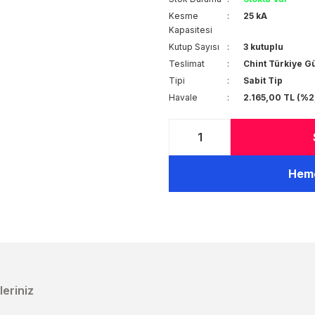
Kesme
25 kA
Kapasitesi
Kutup Sayısı
3 kutuplu
Teslimat
Chint Türkiye G
Tipi
Sabit Tip
Havale
2.165,00 TL (%2
Heme
leriniz