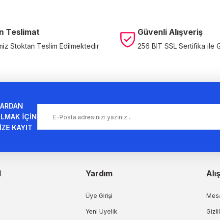
n Teslimat
Güvenli Alışveriş
miz Stoktan Teslim Edilmektedir
256 BIT SSL Sertifika ile 
Gönder
ARDAN
LMAK İÇİN
İZE KAYIT
l
Yardım
Alı
Üye Girişi
Mesa
Yeni Üyelik
Gizli