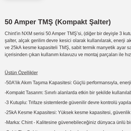
50 Amper TMŞ (Kompakt Şalter)
Chint'in NXM serisi 50 Amper TMŞ'si, (diğer bir deyişle 3 kutu
şalter, alçak gerilim devre kesici olarak kullanılarak, enerji
ve 25kA kesme kapasiteli TMŞ, sabit termik manyetik ayar saha
içerisinden çıkan kullanım kılavuzu ve montaj parçaları ile hız
Üstün Özellikler
-50A’lik Akım Taşıma Kapasitesi: Güçlü performansıyla, enerji 
-Kompakt Tasarım: Sınırlı alanlarda etkin bir şekilde kullanılabi
-3 Kutuplu: Trifaze sistemlerde güvenilir devre kontrolü yapılab
-25kA Kesme Kapasitesi: Yüksek kesme kapasitesi, güvenlik st
-Marka: Chint - Kalitesine güvenebileceğiniz dünyaca ünlü bi