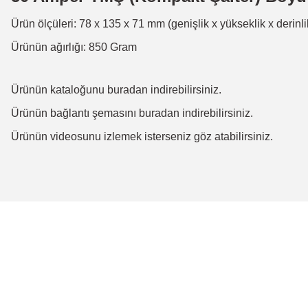
Ürün ölçüleri: 78 x 135 x 71 mm (genişlik x yükseklik x derinli
Ürünün ağırlığı: 850 Gram
Ürünün kataloğunu
buradan
indirebilirsiniz.
Ürünün bağlantı şemasını
buradan
indirebilirsiniz.
Ürünün
videosunu
izlemek isterseniz göz atabilirsiniz.
Bu ürünün fiyat bilgisi, resim, ürün açıklamalarında ve diğer konulard
Görüş ve önerileriniz için teşekkür ederiz.
Ürün resmi kalitesiz, bozuk veya görüntülenemiyor.
Ürün açıklamasında eksik bilgiler bulunuyor.
Ürün bilgilerinde hatalar bulunuyor.
Ürün fiyatı diğer sitelerden daha pahalı.