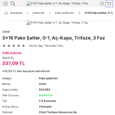
Geri Dön
Geri Dön
Geri Dön
Geri Dön
Geri Dön
Geri Dön
Anasayfa
Şalterler
Pako Şalterler
3x16 Pako Şalter, 0-1, 
Röleleri
yon
r
Koruma
Açık Tip Şalterler
Termik Manyetik Şalterler
Chint
ak Akım Röleleri
re Reaktörleri
aktörler
ri
rler
rtalar
3 Kutuplu Açık Tip Şalterler
3 Kutuplu Termik Manyetik Şalterle
3x16 Pako Şalter, 0-1, Aç-Kapa, Trifaze, 3 Faz
Yorum Yap / Yorumları Oku
Akım Röleleri
 Kontaktörleri
taktörler
ı ve Lambaları
erler
rtalar
4 Kutuplu Açık Tip Şalterler
4 Kutuplu Termik Manyetik Şalterle
%65 indirim
963,11 TL
kım Röleleri
dansatörler
törler
 Aletleri
Şalterleri
rtalar
337,09 TL
*36,09 TL den başlayan taksitlerle!
ak Akım Röleleri
er
ktörler
sfer Şalterleri
rtalar
Kategori
Pako Şalterler
Marka
Chint
nsatörler
r
r
lar
Sipariş Kodu
500383
Stok Durumu
Stokta Var
yırıcılar
lar
Tipi
1-0 Konumlu
Kutup Sayısı
3 kutuplu
Teslimat
Chint Türkiye Güvencesi ile
ik Şalterler
alar ve Yuvaları