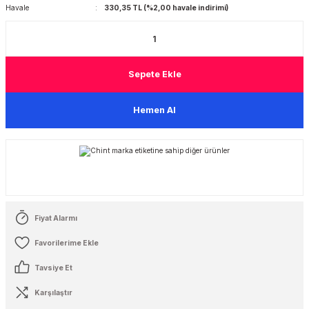
Havale
330,35 TL (%2,00 havale indirimi)
 Şalterleri
Sepete Ekle
Hemen Al
Fiyat Alarmı
Tavsiye Et
Karşılaştır