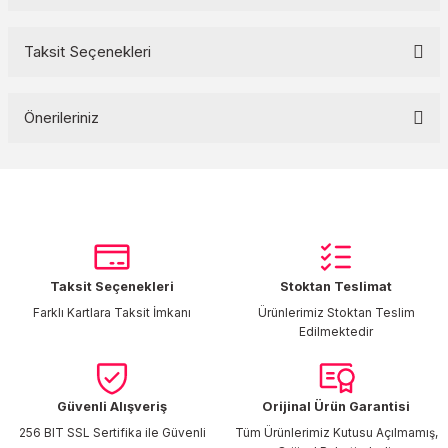
Taksit Seçenekleri
Bu ürüne ilk yorumu siz yapın!
Önerileriniz
Yorum Yaz
Bu ürünün fiyat bilgisi, resim, ürün açıklamalarında ve diğer
konularda yetersiz gördüğünüz noktaları öneri formunu kullanarak
tarafımıza iletebilirsiniz.
Görüş ve önerileriniz için teşekkür ederiz.
Taksit Seçenekleri
Stoktan Teslimat
Ürün resmi kalitesiz, bozuk veya görüntülenemiyor.
Farklı Kartlara Taksit İmkanı
Ürünlerimiz Stoktan Teslim
Ürün açıklamasında eksik bilgiler bulunuyor.
Edilmektedir
Ürün bilgilerinde hatalar bulunuyor.
Ürün fiyatı diğer sitelerden daha pahalı.
Bu ürüne benzer farklı alternatifler olmalı.
Güvenli Alışveriş
Orijinal Ürün Garantisi
256 BIT SSL Sertifika ile Güvenli
Tüm Ürünlerimiz Kutusu Açılmamış,