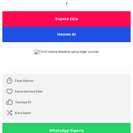
 Şalterleri
Sepete Ekle
Hemen Al
Fiyat Alarmı
Tavsiye Et
Karşılaştır
WhatsApp Sipariş