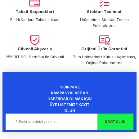
Ürün resmi kalitesiz, bozuk veya görüntülenemiyor.
Ürün açıklamasında eksik bilgiler bulunuyor.
Taksit Seçenekleri
Stoktan Teslimat
0 Yorum
Ürün bilgilerinde hatalar bulunuyor.
Farklı Kartlara Taksit İmkanı
Ürünlerimiz Stoktan Teslim
%65 indirim
Edilmektedir
Ürün fiyatı diğer sitelerden daha pahalı.
5.425,90 TL
1.899,07 TL
Bu ürüne benzer farklı alternatifler olmalı.
Sepete Ekle
Güvenli Alışveriş
Orijinal Ürün Garantisi
256 BIT SSL Sertifika ile Güvenli
Tüm Ürünlerimiz Kutusu Açılmamış,
Orijinal Paketindedir
Gönder
İNDİRİM VE
KAMPANYALARDAN
HABERDAR OLMAK İÇİN
ÜYE LİSTEMİZE KAYIT
OLUN
KAYIT OLUN!