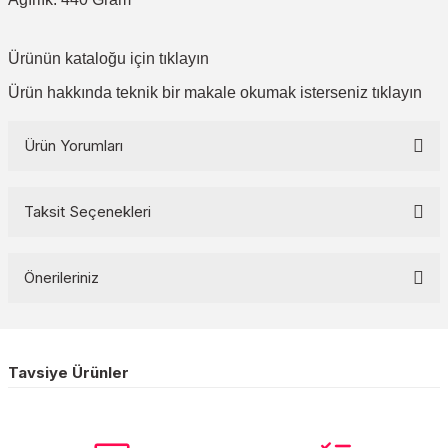
Ürünün kataloğu için
tıklayın
Ürün hakkında teknik bir makale okumak isterseniz
tıklayın
Ürün Yorumları
Taksit Seçenekleri
Bu ürüne ilk yorumu siz yapın!
Önerileriniz
Yorum Yaz
Bu ürünün fiyat bilgisi, resim, ürün açıklamalarında ve diğer
konularda yetersiz gördüğünüz noktaları öneri formunu kullanarak
Tavsiye Ürünler
tarafımıza iletebilirsiniz.
Görüş ve önerileriniz için teşekkür ederiz.
Chint
40 Amper Kontaktör, 220V AC, Trifaze, 925923