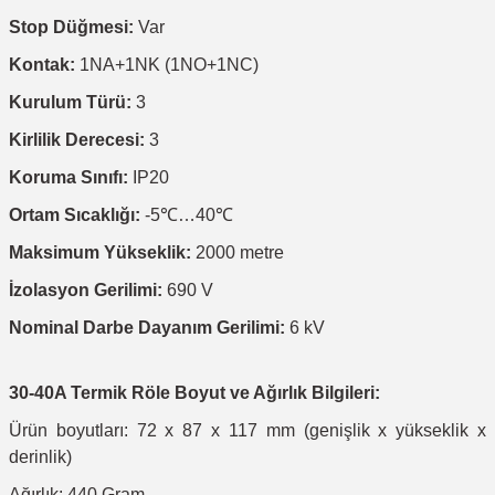
Stop Düğmesi:
Var
Kontak:
1NA+1NK (1NO+1NC)
Kurulum Türü:
3
Kirlilik Derecesi:
3
Koruma Sınıfı:
IP20
Ortam Sıcaklığı:
-5℃…40℃
Maksimum Yükseklik:
2000 metre
İzolasyon Gerilimi:
690 V
Nominal Darbe Dayanım Gerilimi:
6 kV
30-40A Termik Röle Boyut ve Ağırlık Bilgileri:
Ürün boyutları: 72 x 87 x 117 mm (genişlik x yükseklik x
derinlik)
Ağırlık: 440 Gram