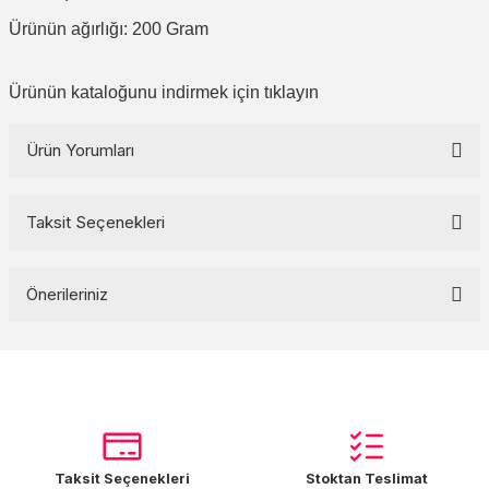
Ürünün ağırlığı: 200 Gram
Ürünün kataloğunu indirmek için
tıklayın
Ürün Yorumları
Taksit Seçenekleri
Bu ürüne ilk yorumu siz yapın!
Önerileriniz
Yorum Yaz
Bu ürünün fiyat bilgisi, resim, ürün açıklamalarında ve diğer
konularda yetersiz gördüğünüz noktaları öneri formunu kullanarak
tarafımıza iletebilirsiniz.
Görüş ve önerileriniz için teşekkür ederiz.
Taksit Seçenekleri
Stoktan Teslimat
Ürün resmi kalitesiz, bozuk veya görüntülenemiyor.