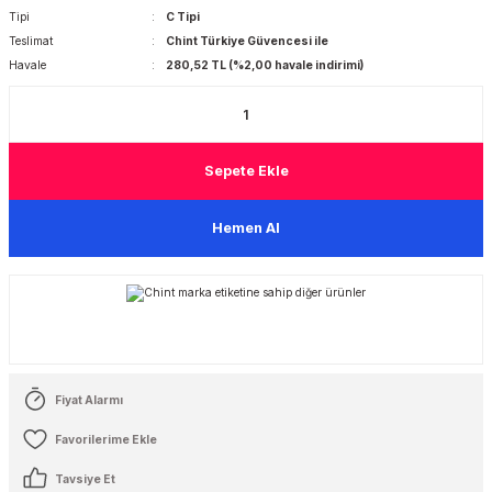
Tipi
C Tipi
Teslimat
Chint Türkiye Güvencesi ile
 Şalterleri
Havale
280,52 TL (%2,00 havale indirimi)
Sepete Ekle
Hemen Al
Fiyat Alarmı
Tavsiye Et