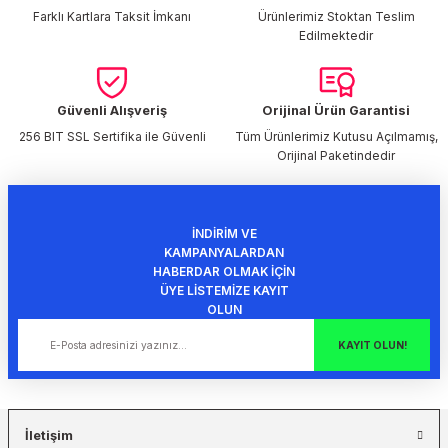
Farklı Kartlara Taksit İmkanı
Ürünlerimiz Stoktan Teslim
Ürün açıklamasında eksik bilgiler bulunuyor.
Edilmektedir
Ürün bilgilerinde hatalar bulunuyor.
Ürün fiyatı diğer sitelerden daha pahalı.
Bu ürüne benzer farklı alternatifler olmalı.
Güvenli Alışveriş
Orijinal Ürün Garantisi
256 BIT SSL Sertifika ile Güvenli
Tüm Ürünlerimiz Kutusu Açılmamış,
Orijinal Paketindedir
İNDİRİM VE
Gönder
KAMPANYALARDAN
HABERDAR OLMAK İÇİN
ÜYE LİSTEMİZE KAYIT
OLUN
KAYIT OLUN!
İletişim