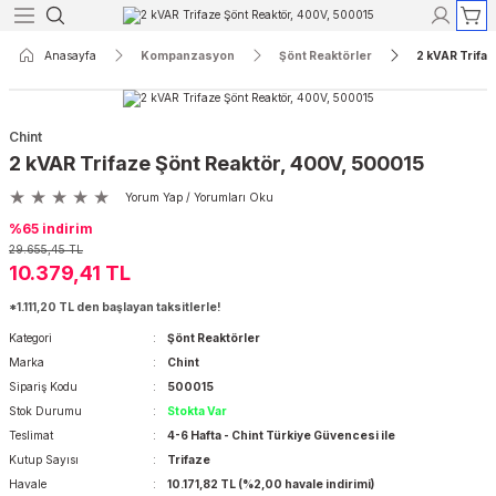
Geri Dön
Geri Dön
Geri Dön
Geri Dön
Geri Dön
Geri Dön
Anasayfa
Kompanzasyon
Şönt Reaktörler
2 kVAR Trifa
Röleleri
yon
r
Koruma
Açık Tip Şalterler
Termik Manyetik Şalterler
Chint
ak Akım Röleleri
re Reaktörleri
aktörler
ri
rler
rtalar
3 Kutuplu Açık Tip Şalterler
3 Kutuplu Termik Manyetik Şalterle
2 kVAR Trifaze Şönt Reaktör, 400V, 500015
Yorum Yap / Yorumları Oku
Akım Röleleri
 Kontaktörleri
taktörler
ı ve Lambaları
erler
rtalar
4 Kutuplu Açık Tip Şalterler
4 Kutuplu Termik Manyetik Şalterle
%65 indirim
29.655,45 TL
kım Röleleri
dansatörler
törler
 Aletleri
Şalterleri
rtalar
10.379,41 TL
*1.111,20 TL den başlayan taksitlerle!
ak Akım Röleleri
er
ktörler
sfer Şalterleri
rtalar
Kategori
Şönt Reaktörler
Marka
Chint
nsatörler
r
r
lar
Sipariş Kodu
500015
Stok Durumu
Stokta Var
yırıcılar
lar
Teslimat
4-6 Hafta - Chint Türkiye Güvencesi ile
Kutup Sayısı
Trifaze
Havale
10.171,82 TL (%2,00 havale indirimi)
ik Şalterler
alar ve Yuvaları