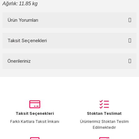
Ağırlık: 11.85 kg
Ürün Yorumları
Taksit Seçenekleri
Bu ürüne ilk yorumu siz yapın!
Önerileriniz
Yorum Yaz
Bu ürünün fiyat bilgisi, resim, ürün açıklamalarında ve diğer
konularda yetersiz gördüğünüz noktaları öneri formunu kullanarak
tarafımıza iletebilirsiniz.
Görüş ve önerileriniz için teşekkür ederiz.
Taksit Seçenekleri
Stoktan Teslimat
Ürün resmi kalitesiz, bozuk veya görüntülenemiyor.
Farklı Kartlara Taksit İmkanı
Ürünlerimiz Stoktan Teslim
Ürün açıklamasında eksik bilgiler bulunuyor.
Edilmektedir
Ürün bilgilerinde hatalar bulunuyor.