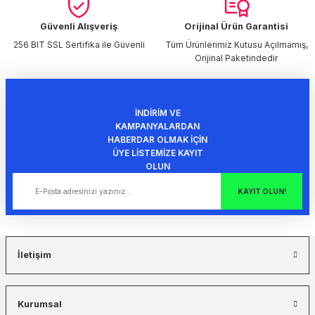
Ürün fiyatı diğer sitelerden daha pahalı.
Bu ürüne benzer farklı alternatifler olmalı.
Güvenli Alışveriş
Orijinal Ürün Garantisi
256 BIT SSL Sertifika ile Güvenli
Tüm Ürünlerimiz Kutusu Açılmamış,
Orijinal Paketindedir
İNDİRİM VE
Gönder
KAMPANYALARDAN
HABERDAR OLMAK İÇİN
ÜYE LİSTEMİZE KAYIT
OLUN
KAYIT OLUN!
İletişim
Kurumsal