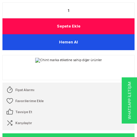
 Şalterleri
Sepete Ekle
Hemen Al
WHATSAPP İLETİŞİM
Fiyat Alarmı
Tavsiye Et
Karşılaştır