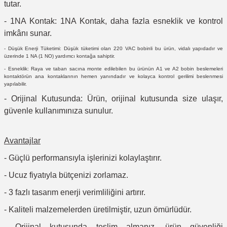
tutar.
- 1NA Kontak: 1NA Kontak, daha fazla esneklik ve kontrol
imkânı sunar.
- Düşük Enerji Tüketimi: Düşük tüketimi olan 220 VAC bobinli bu ürün, vidalı yapıdadır ve
üzerinde 1 NA (1 NO) yardımcı kontağa sahiptir.
- Esneklik: Raya ve taban sacına monte edilebilen bu ürünün A1 ve A2 bobin beslemeleri
kontaktörün ana kontaklarının hemen yanındadır ve kolayca kontrol gerilimi beslenmesi
yapılabilir.
- Orijinal Kutusunda: Ürün, orijinal kutusunda size ulaşır,
güvenle kullanımınıza sunulur.
Avantajlar
- Güçlü performansıyla işlerinizi kolaylaştırır.
- Ucuz fiyatıyla bütçenizi zorlamaz.
- 3 fazlı tasarım enerji verimliliğini artırır.
- Kaliteli malzemelerden üretilmiştir, uzun ömürlüdür.
- Orijinal kutusunda teslim almanız, ürün güvenliği