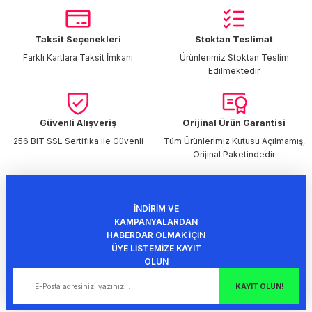
Görüş ve önerileriniz için teşekkür ederiz.
Taksit Seçenekleri
Stoktan Teslimat
Ürün resmi kalitesiz, bozuk veya görüntülenemiyor.
Farklı Kartlara Taksit İmkanı
Ürünlerimiz Stoktan Teslim
Ürün açıklamasında eksik bilgiler bulunuyor.
Edilmektedir
Ürün bilgilerinde hatalar bulunuyor.
Ürün fiyatı diğer sitelerden daha pahalı.
Bu ürüne benzer farklı alternatifler olmalı.
Güvenli Alışveriş
Orijinal Ürün Garantisi
256 BIT SSL Sertifika ile Güvenli
Tüm Ürünlerimiz Kutusu Açılmamış,
Orijinal Paketindedir
İNDİRİM VE
Gönder
KAMPANYALARDAN
HABERDAR OLMAK İÇİN
ÜYE LİSTEMİZE KAYIT
OLUN
KAYIT OLUN!