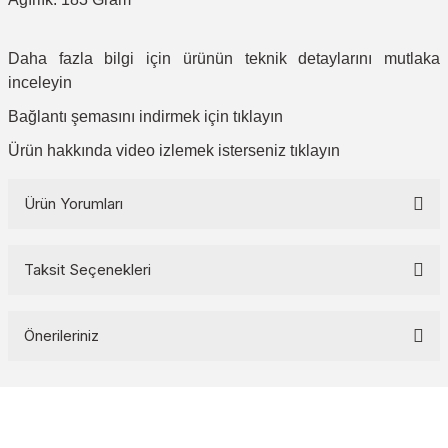
Daha fazla bilgi için ürünün
teknik detaylarını
mutlaka
inceleyin
Bağlantı şemasını indirmek için
tıklayın
Ürün hakkında video izlemek isterseniz
tıklayın
Ürün Yorumları
Taksit Seçenekleri
Bu ürüne ilk yorumu siz yapın!
Önerileriniz
Yorum Yaz
Bu ürünün fiyat bilgisi, resim, ürün açıklamalarında ve diğer
konularda yetersiz gördüğünüz noktaları öneri formunu kullanarak
tarafımıza iletebilirsiniz.