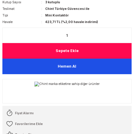
Kutup Sayısı
3 kutuplu
Teslimat
Chint Türkiye Güvencesi ile
 Şalterleri
Tipi
Mini Kontaktör
Havale
423,71 TL (%2,00 havale indirimi)
Sepete Ekle
Hemen Al
Fiyat Alarmı