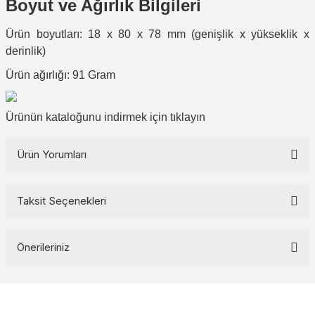
Boyut ve Ağırlık Bilgileri
Ürün boyutları: 18 x 80 x 78 mm (genişlik x yükseklik x
derinlik)
Ürün ağırlığı: 91 Gram
Ürünün kataloğunu indirmek için
tıklayın
Ürün Yorumları
Taksit Seçenekleri
Bu ürüne ilk yorumu siz yapın!
Önerileriniz
Yorum Yaz
Bu ürünün fiyat bilgisi, resim, ürün açıklamalarında ve diğer
konularda yetersiz gördüğünüz noktaları öneri formunu kullanarak