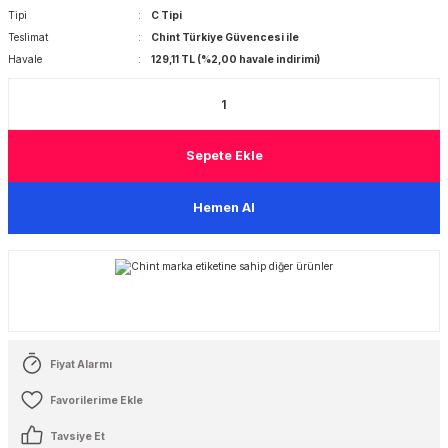
Tipi
C Tipi
Teslimat
Chint Türkiye Güvencesi ile
 Şalterleri
Havale
129,11 TL (%2,00 havale indirimi)
Sepete Ekle
Hemen Al
Fiyat Alarmı
Tavsiye Et