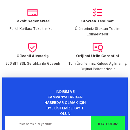
tarafımıza iletebilirsiniz.
Görüş ve önerileriniz için teşekkür ederiz.
Taksit Seçenekleri
Stoktan Teslimat
Ürün resmi kalitesiz, bozuk veya görüntülenemiyor.
Farklı Kartlara Taksit İmkanı
Ürünlerimiz Stoktan Teslim
Ürün açıklamasında eksik bilgiler bulunuyor.
Edilmektedir
Ürün bilgilerinde hatalar bulunuyor.
Ürün fiyatı diğer sitelerden daha pahalı.
Bu ürüne benzer farklı alternatifler olmalı.
Güvenli Alışveriş
Orijinal Ürün Garantisi
256 BIT SSL Sertifika ile Güvenli
Tüm Ürünlerimiz Kutusu Açılmamış,
Orijinal Paketindedir
İNDİRİM VE
Gönder
KAMPANYALARDAN
HABERDAR OLMAK İÇİN
ÜYE LİSTEMİZE KAYIT
OLUN
KAYIT OLUN!