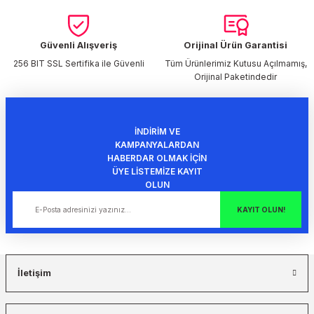
Ürün bilgilerinde hatalar bulunuyor.
Ürün fiyatı diğer sitelerden daha pahalı.
Bu ürüne benzer farklı alternatifler olmalı.
Güvenli Alışveriş
Orijinal Ürün Garantisi
256 BIT SSL Sertifika ile Güvenli
Tüm Ürünlerimiz Kutusu Açılmamış,
Orijinal Paketindedir
İNDİRİM VE
Gönder
KAMPANYALARDAN
HABERDAR OLMAK İÇİN
ÜYE LİSTEMİZE KAYIT
OLUN
KAYIT OLUN!
İletişim