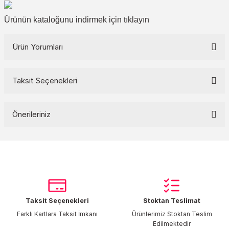
Ürünün kataloğunu indirmek için
tıklayın
Ürün Yorumları
Taksit Seçenekleri
Bu ürüne ilk yorumu siz yapın!
Önerileriniz
Yorum Yaz
Bu ürünün fiyat bilgisi, resim, ürün açıklamalarında ve diğer
konularda yetersiz gördüğünüz noktaları öneri formunu kullanarak
tarafımıza iletebilirsiniz.
Görüş ve önerileriniz için teşekkür ederiz.
Taksit Seçenekleri
Stoktan Teslimat
Ürün resmi kalitesiz, bozuk veya görüntülenemiyor.
Farklı Kartlara Taksit İmkanı
Ürünlerimiz Stoktan Teslim
Ürün açıklamasında eksik bilgiler bulunuyor.
Edilmektedir