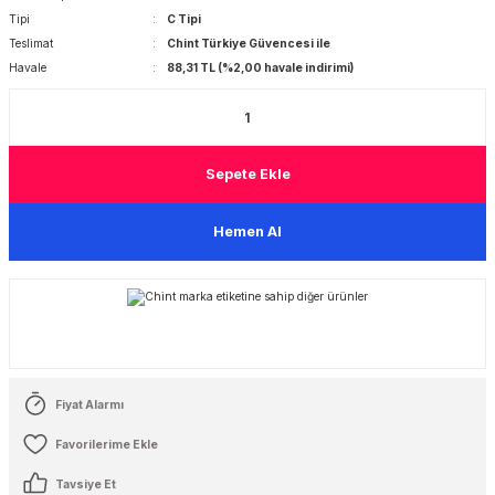
Tipi
C Tipi
Teslimat
Chint Türkiye Güvencesi ile
 Şalterleri
Havale
88,31 TL (%2,00 havale indirimi)
Sepete Ekle
Hemen Al
Fiyat Alarmı
Tavsiye Et