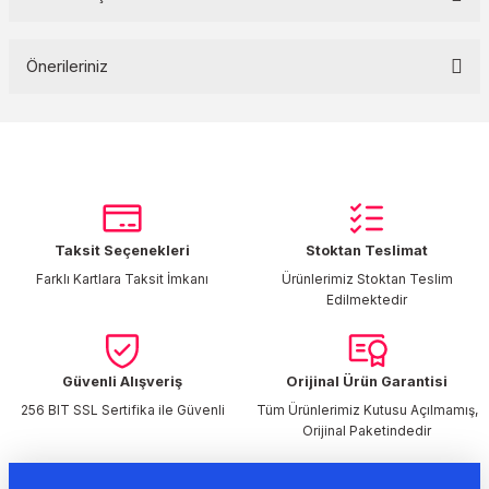
Bu ürüne ilk yorumu siz yapın!
Önerileriniz
Yorum Yaz
Bu ürünün fiyat bilgisi, resim, ürün açıklamalarında ve diğer
konularda yetersiz gördüğünüz noktaları öneri formunu kullanarak
tarafımıza iletebilirsiniz.
Görüş ve önerileriniz için teşekkür ederiz.
Taksit Seçenekleri
Stoktan Teslimat
Ürün resmi kalitesiz, bozuk veya görüntülenemiyor.
Farklı Kartlara Taksit İmkanı
Ürünlerimiz Stoktan Teslim
Ürün açıklamasında eksik bilgiler bulunuyor.
Edilmektedir
Ürün bilgilerinde hatalar bulunuyor.
Ürün fiyatı diğer sitelerden daha pahalı.
Bu ürüne benzer farklı alternatifler olmalı.
Güvenli Alışveriş
Orijinal Ürün Garantisi
256 BIT SSL Sertifika ile Güvenli
Tüm Ürünlerimiz Kutusu Açılmamış,
Orijinal Paketindedir