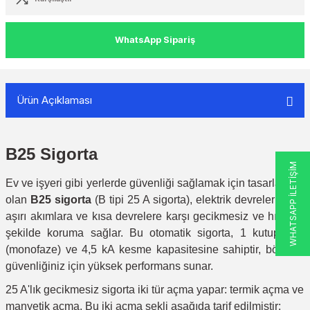
WhatsApp Sipariş
Ürün Açıklaması
B25 Sigorta
WHATSAPP İLETİŞİM
Ev ve işyeri gibi yerlerde güvenliği sağlamak için tasarlanmış
olan
B25 sigorta
(B tipi 25 A sigorta), elektrik devrelerindeki
aşırı akımlara ve kısa devrelere karşı gecikmesiz ve hızlı bir
şekilde koruma sağlar. Bu otomatik sigorta, 1 kutupludur
(monofaze) ve 4,5 kA kesme kapasitesine sahiptir, böylece
güvenliğiniz için yüksek performans sunar.
25 A'lık gecikmesiz sigorta iki tür açma yapar: termik açma ve
manyetik açma. Bu iki açma şekli aşağıda tarif edilmiştir: