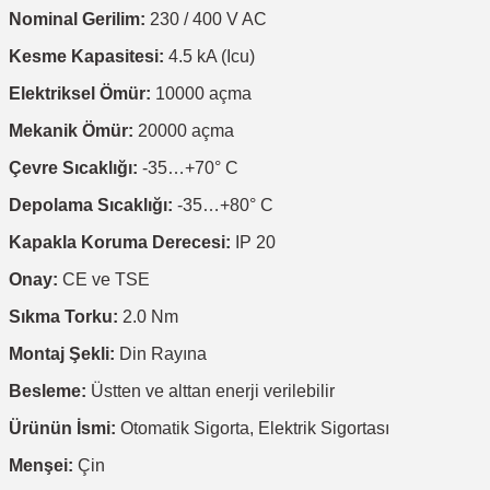
Nominal Gerilim:
230 / 400 V AC
Kesme Kapasitesi:
4.5 kA (Icu)
Elektriksel Ömür:
10000 açma
Mekanik Ömür:
20000 açma
Çevre Sıcaklığı:
-35…+70° C
Depolama Sıcaklığı:
-35…+80° C
Kapakla Koruma Derecesi:
IP 20
Onay:
CE ve TSE
Sıkma Torku:
2.0 Nm
Montaj Şekli:
Din Rayına
Besleme:
Üstten ve alttan enerji verilebilir
Ürünün İsmi:
Otomatik Sigorta, Elektrik Sigortası
Menşei:
Çin