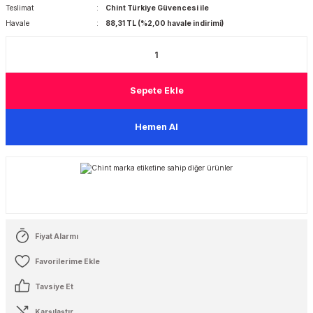
Teslimat
Chint Türkiye Güvencesi ile
Havale
88,31 TL (%2,00 havale indirimi)
 Şalterleri
Sepete Ekle
Hemen Al
Fiyat Alarmı
Tavsiye Et
Karşılaştır