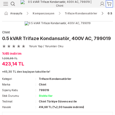
Geri Dön
Geri Dön
Geri Dön
Geri Dön
Geri Dön
Geri Dön
Anasayfa
Kompanzasyon
Trifaze Kondansatörler
0.5 k
Röleleri
yon
r
Koruma
Açık Tip Şalterler
Termik Manyetik Şalterler
Chint
ak Akım Röleleri
re Reaktörleri
aktörler
ri
rler
rtalar
3 Kutuplu Açık Tip Şalterler
3 Kutuplu Termik Manyetik Şalterle
0.5 kVAR Trifaze Kondansatör, 400V AC, 799019
Yorum Yap / Yorumları Oku
Akım Röleleri
 Kontaktörleri
taktörler
ı ve Lambaları
erler
rtalar
4 Kutuplu Açık Tip Şalterler
4 Kutuplu Termik Manyetik Şalterle
%65 indirim
1.208,98 TL
kım Röleleri
dansatörler
törler
 Aletleri
Şalterleri
rtalar
423,14 TL
*45,30 TL den başlayan taksitlerle!
ak Akım Röleleri
er
ktörler
sfer Şalterleri
rtalar
Kategori
Trifaze Kondansatörler
Marka
Chint
nsatörler
r
r
lar
Sipariş Kodu
799019
Stok Durumu
Stokta Var
yırıcılar
lar
Teslimat
Chint Türkiye Güvencesi ile
Havale
414,68 TL (%2,00 havale indirimi)
ik Şalterler
alar ve Yuvaları