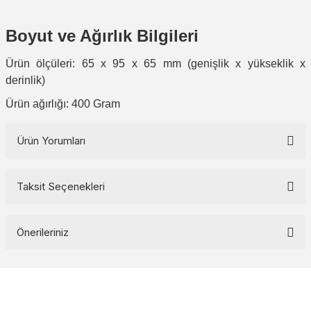
Boyut ve Ağırlık Bilgileri
Ürün ölçüleri: 65 x 95 x 65 mm (genişlik x yükseklik x
derinlik)
Ürün ağırlığı: 400 Gram
Ürün Yorumları
Taksit Seçenekleri
Bu ürüne ilk yorumu siz yapın!
Önerileriniz
Yorum Yaz
Bu ürünün fiyat bilgisi, resim, ürün açıklamalarında ve diğer
konularda yetersiz gördüğünüz noktaları öneri formunu kullanarak
tarafımıza iletebilirsiniz.