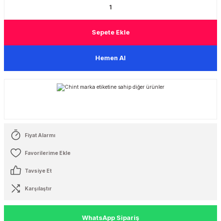
 Şalterleri
Sepete Ekle
Hemen Al
Fiyat Alarmı
Tavsiye Et
Karşılaştır
WhatsApp Sipariş