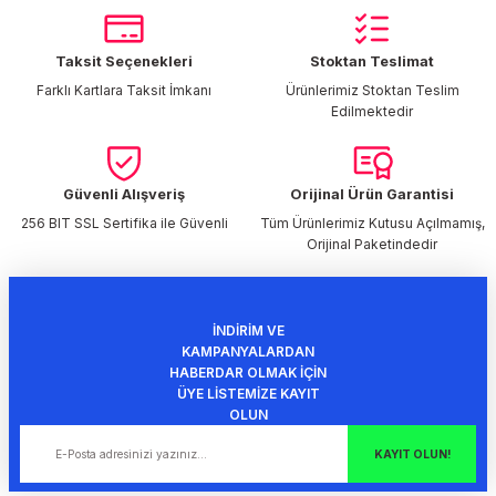
Görüş ve önerileriniz için teşekkür ederiz.
Taksit Seçenekleri
Stoktan Teslimat
Ürün resmi kalitesiz, bozuk veya görüntülenemiyor.
Farklı Kartlara Taksit İmkanı
Ürünlerimiz Stoktan Teslim
Ürün açıklamasında eksik bilgiler bulunuyor.
Edilmektedir
Ürün bilgilerinde hatalar bulunuyor.
Ürün fiyatı diğer sitelerden daha pahalı.
Bu ürüne benzer farklı alternatifler olmalı.
Güvenli Alışveriş
Orijinal Ürün Garantisi
256 BIT SSL Sertifika ile Güvenli
Tüm Ürünlerimiz Kutusu Açılmamış,
Orijinal Paketindedir
İNDİRİM VE
Gönder
KAMPANYALARDAN
HABERDAR OLMAK İÇİN
ÜYE LİSTEMİZE KAYIT
OLUN
KAYIT OLUN!