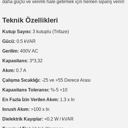
daha güçlü ve verimli hale getirmek için hemen sipariş verin!
Teknik Özellikleri
Kutup Sayısı:
3 kutuplu (Trifaze)
Gücü:
0.5 kVAR
Gerilim:
400V AC
Kapasitans:
3*3,32
Akım:
0.7 A
Çalışma Sıcaklığı:
-25 ve +55 Derece Arası
Kapasitans Toleransı:
%-5 +10
En Fazla İzin Verilen Akım:
1.3 x In
Inrush Akım:
>100 x In
Dielektrik Kayıplar:
<0.2 W / kVAR