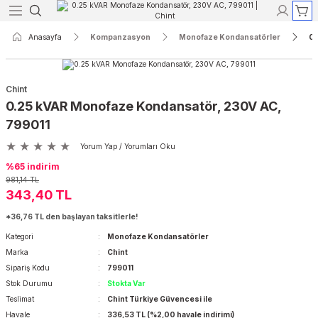
Geri Dön
Geri Dön
Geri Dön
Geri Dön
Geri Dön
Geri Dön
Anasayfa
Kompanzasyon
Monofaze Kondansatörler
0.
Röleleri
yon
r
Koruma
Açık Tip Şalterler
Termik Manyetik Şalterler
Chint
ak Akım Röleleri
re Reaktörleri
aktörler
ri
rler
rtalar
3 Kutuplu Açık Tip Şalterler
3 Kutuplu Termik Manyetik Şalterle
0.25 kVAR Monofaze Kondansatör, 230V AC,
799011
Akım Röleleri
 Kontaktörleri
taktörler
ı ve Lambaları
erler
rtalar
4 Kutuplu Açık Tip Şalterler
4 Kutuplu Termik Manyetik Şalterle
Yorum Yap / Yorumları Oku
%65 indirim
kım Röleleri
dansatörler
törler
 Aletleri
Şalterleri
rtalar
981,14 TL
343,40 TL
ak Akım Röleleri
er
ktörler
sfer Şalterleri
rtalar
*36,76 TL den başlayan taksitlerle!
Kategori
Monofaze Kondansatörler
nsatörler
r
r
lar
Marka
Chint
Sipariş Kodu
799011
yırıcılar
lar
Stok Durumu
Stokta Var
Teslimat
Chint Türkiye Güvencesi ile
Havale
336,53 TL (%2,00 havale indirimi)
ik Şalterler
alar ve Yuvaları