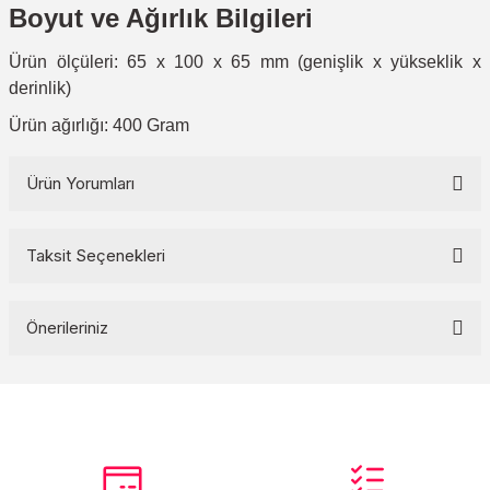
Boyut ve Ağırlık Bilgileri
Ürün ölçüleri: 65 x 100 x 65 mm (genişlik x yükseklik x
derinlik)
Ürün ağırlığı: 400 Gram
Ürün Yorumları
Taksit Seçenekleri
Bu ürüne ilk yorumu siz yapın!
Önerileriniz
Yorum Yaz
Bu ürünün fiyat bilgisi, resim, ürün açıklamalarında ve diğer
konularda yetersiz gördüğünüz noktaları öneri formunu kullanarak
tarafımıza iletebilirsiniz.
Görüş ve önerileriniz için teşekkür ederiz.