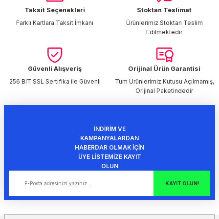
Taksit Seçenekleri
Stoktan Teslimat
Ürün resmi kalitesiz, bozuk veya görüntülenemiyor.
Farklı Kartlara Taksit İmkanı
Ürünlerimiz Stoktan Teslim
Ürün açıklamasında eksik bilgiler bulunuyor.
Edilmektedir
Ürün bilgilerinde hatalar bulunuyor.
Ürün fiyatı diğer sitelerden daha pahalı.
Bu ürüne benzer farklı alternatifler olmalı.
Güvenli Alışveriş
Orijinal Ürün Garantisi
256 BIT SSL Sertifika ile Güvenli
Tüm Ürünlerimiz Kutusu Açılmamış,
Orijinal Paketindedir
İNDİRİM VE
Gönder
KAMPANYALARDAN
HABERDAR OLMAK İÇİN
ÜYE LİSTEMİZE KAYIT
OLUN
KAYIT OLUN!