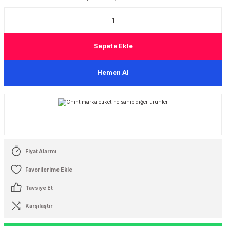
 Şalterleri
Sepete Ekle
Hemen Al
Fiyat Alarmı
Tavsiye Et
Karşılaştır