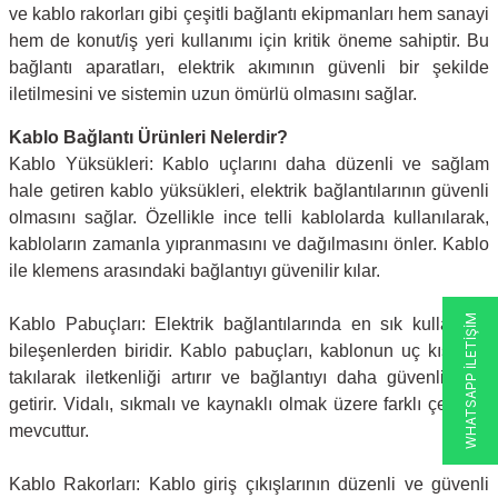
ve kablo rakorları gibi çeşitli bağlantı ekipmanları hem sanayi
hem de konut/iş yeri kullanımı için kritik öneme sahiptir. Bu
 Şalterleri
bağlantı aparatları, elektrik akımının güvenli bir şekilde
iletilmesini ve sistemin uzun ömürlü olmasını sağlar.
Kablo Bağlantı Ürünleri Nelerdir?
Kablo Yüksükleri: Kablo uçlarını daha düzenli ve sağlam
hale getiren kablo yüksükleri, elektrik bağlantılarının güvenli
olmasını sağlar. Özellikle ince telli kablolarda kullanılarak,
kabloların zamanla yıpranmasını ve dağılmasını önler. Kablo
ile klemens arasındaki bağlantıyı güvenilir kılar.
WHATSAPP İLETİŞİM
Kablo Pabuçları: Elektrik bağlantılarında en sık kullanılan
bileşenlerden biridir. Kablo pabuçları, kablonun uç kısmına
takılarak iletkenliği artırır ve bağlantıyı daha güvenli hale
getirir. Vidalı, sıkmalı ve kaynaklı olmak üzere farklı çeşitleri
mevcuttur.
Kablo Rakorları: Kablo giriş çıkışlarının düzenli ve güvenli