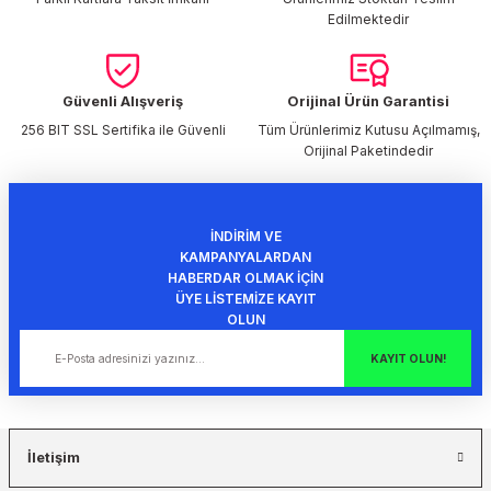
Edilmektedir
Güvenli Alışveriş
Orijinal Ürün Garantisi
256 BIT SSL Sertifika ile Güvenli
Tüm Ürünlerimiz Kutusu Açılmamış,
Orijinal Paketindedir
İNDİRİM VE
KAMPANYALARDAN
HABERDAR OLMAK İÇİN
ÜYE LİSTEMİZE KAYIT
OLUN
KAYIT OLUN!
İletişim