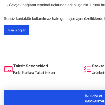
-
Gevşek bağlantı terminal uçlarında ark oluşturur. Ürünü fazla
Sessiz kontaktör kullanılmaz hale gelmişse aynı özelliklerde ba
Tüm Bloglar
Taksit Seçenekleri
Stokta
Farklı Kartlara Taksit İmkanı
Ürünleri
İNDİRİM VE
KAMPANYAL