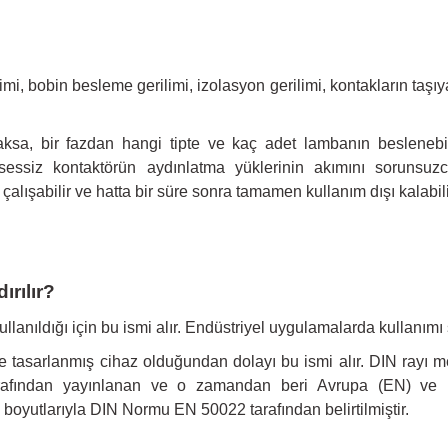
i, bobin besleme gerilimi, izolasyon gerilimi, kontakların taşıya
aksa, bir fazdan hangi tipte ve kaç adet lambanın beslenebile
essiz kontaktörün aydınlatma yüklerinin akımını sorunsuzc
çalışabilir ve hatta bir süre sonra tamamen kullanım dışı kalabili
ırılır?
anıldığı için bu ismi alır. Endüstriyel uygulamalarda kullanımı sı
 tasarlanmış cihaz olduğundan dolayı bu ismi alır. DIN rayı met
afından yayınlanan ve o zamandan beri Avrupa (EN) ve ulusl
 boyutlarıyla DIN Normu EN 50022 tarafından belirtilmiştir.