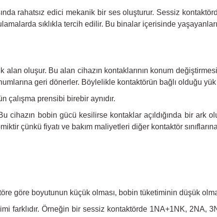
ında rahatsız edici mekanik bir ses oluşturur. Sessiz kontaktö
lamalarda sıklıkla tercih edilir. Bu binalar içerisinde yaşayanları
k alan oluşur. Bu alan cihazın kontaklarının konum değiştirmesini
mlarına geri dönerler. Böylelikle kontaktörün bağlı olduğu yük k
n çalışma prensibi birebir aynıdır.
. Bu cihazın bobin gücü kesilirse kontaklar açıldığında bir ark 
ktir çünkü fiyatı ve bakım maliyetleri diğer kontaktör sınıfların
öre göre boyutunun küçük olması, bobin tüketiminin düşük olması 
ilimi farklıdır. Örneğin bir sessiz kontaktörde 1NA+1NK, 2NA, 3