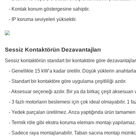
-
Kontak konum göstergesine sahiptir.
-
IP koruma seviyeleri yüksektir.
Sessiz Kontaktörün Dezavantajları
Sessiz kontaktörün standart bir kontaktöre göre dezavantajları
-
Genellikle 15 kW’a kadar üretilir. Düşük yüklerin anahtarl
-
Standart bir kontaktöre göre uygulama çeşitliliği azdır.
-
Aksesuar seçeneği azdır. Bir ya da birkaç çeşit aksesuarı v
-
3 fazlı motorların beslemesi için çok ideal olmayabilir. 1 f
-
Yedek parçaları üretilmez. Arıza yaptığında ürün tamamen d
-
Termik röle gibi ekstra koruma elemanı montajı yapılamaz.
-
Sadece raya montajlanabilir. Taban sacına montajı mümkün