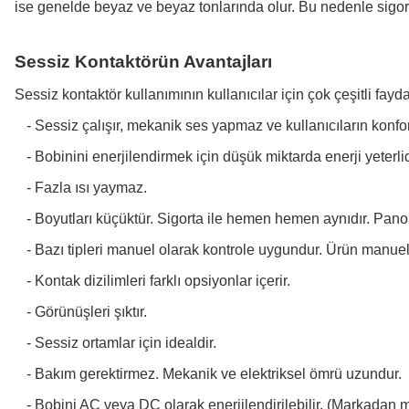
ise genelde beyaz ve beyaz tonlarında olur. Bu nedenle sigorta
Sessiz Kontaktörün Avantajları
Sessiz kontaktör kullanımının kullanıcılar için çok çeşitli fayd
-
Sessiz çalışır, mekanik ses yapmaz ve kullanıcıların konforu
-
Bobinini enerjilendirmek için düşük miktarda enerji yeterlidir
-
Fazla ısı yaymaz.
-
Boyutları küçüktür. Sigorta ile hemen hemen aynıdır. Pano
-
Bazı tipleri manuel olarak kontrole uygundur. Ürün manuel o
-
Kontak dizilimleri farklı opsiyonlar içerir.
-
Görünüşleri şıktır.
-
Sessiz ortamlar için idealdir.
-
Bakım gerektirmez. Mekanik ve elektriksel ömrü uzundur.
-
Bobini AC veya DC olarak enerjilendirilebilir. (Markadan m